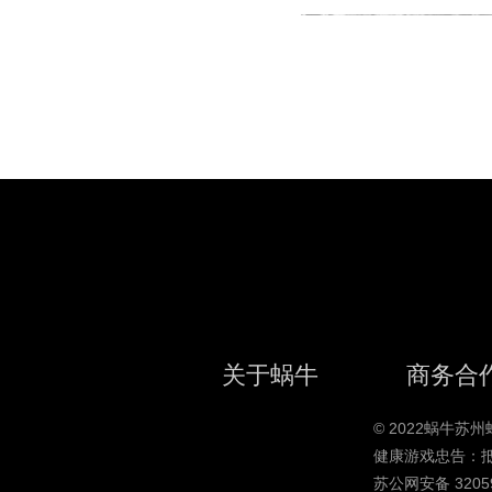
关于蜗牛
商务合
© 2022蜗牛
健康游戏忠告：
苏公网安备 32059