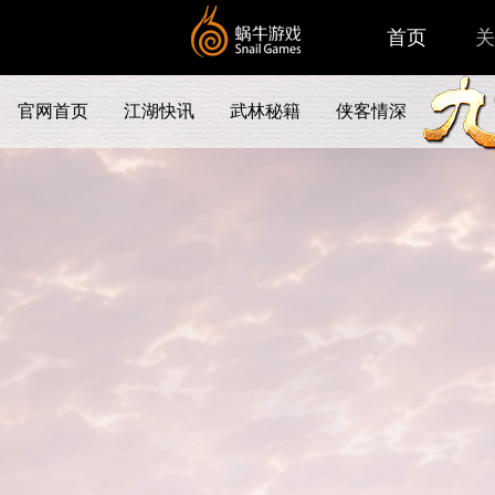
首页
关
官网首页
江湖快讯
武林秘籍
侠客情深