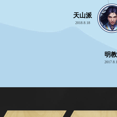
念萝坝
星渺阁
天山派
丐帮
2012.2
金针沈家
2018.12.21
2018.8.18
2012.2
2013.8.8
徐家
神机
华山
明教
君子
唐门
百
2013.8.
2017.1
2015.4
2017.8.
2012.2
2012
2013