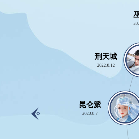
武当
锦衣
长乐
青
血
第
2025.1
2021.
2012
2012
20
2014
2013.
望辉洲
刑天城
天轮寺
长风镖局
少林
2022.12.23
2022.8.12
2021.6.9
2017.12.22
2012.2
天涯海阁
西山古墓
无根门
昆仑派
极乐谷
峨眉
移花宫
2020.12.15
2014.9.29
2013.8.8
2020.8.7
2012.2
2012.2
2013.8.8