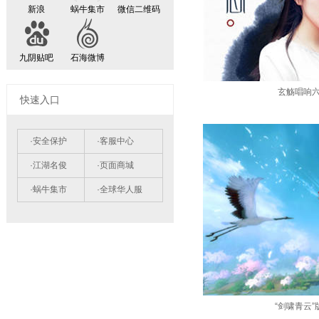
新浪
蜗牛集市
微信二维码
九阴贴吧
石海微博
玄觞唱响
快速入口
·安全保护
·客服中心
·江湖名俊
·页面商城
·蜗牛集市
·全球华人服
“剑啸青云