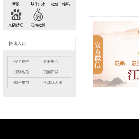
新浪
蜗牛集市
微信二维码
九阴贴吧
石海微博
快速入口
·安全保护
·客服中心
·江湖名俊
·页面商城
·蜗牛集市
·全球华人服