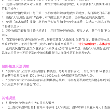
2、使用马哨后将收录对应坐骑，并增加对应坐骑的时效。可前往新版“人物属性-坐
行收录操作）。
3、坐骑时效扣除规则：每日第一次召唤对应坐骑时扣除1天时效，当日再次召唤不
4、新版“人物属性-坐骑”界面中，可勾选已收录的坐骑、已拥有的坐骑类风物志。
5、使用【骑术精通】技能，将召唤已勾选且有时效的坐骑骑乘（勾选多个将随机召
个将随机显示）。
6、通过秘籍习得技能【骑术精通】，用以召唤坐骑骑乘。获取方式：新手任务“初
购买。
7、百宝箱中移除“趣味坐骑”分页，转移至新版“人物属性-坐骑”界面。趣味坐骑收
坐骑1天时效，激活冷却3天（此冷却所有趣味坐骑共用）。
优先体验阶段，非体验
8、坐骑类风物志设置改为在新版“人物属性-坐骑”界面中勾选。新版“人物属性-坐
风物志后需点击不同类型的坐骑或切换新旧人物属性界面刷新风物志。
侠路相逢玩法调整
1、“侠路相逢”玩法排行榜新增排行榜奖励。每月1日的0点5分，排行榜排名1-4名侠士
将会获得奖励浣洗券*150；排名11-100名侠士将会获得奖励浣洗券*100。
2、“侠路相逢”玩法锦标赛前四名新增风物志奖励。锦标赛冠军奖励为风物志单剑“断
为风物志单剑“断浪髓金”15天。
其他调整
1、江湖禁地-禁地商店生活职业礼包调整。
2、【江湖武学图解包·叁】有几率可获得【天穹剑法】图解本和【镜花水月刀】图