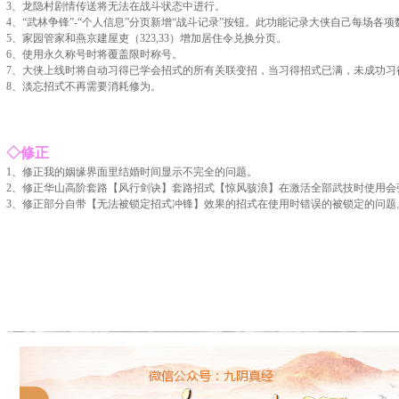
3、龙隐村剧情传送将无法在战斗状态中进行。
4、“武林争锋”-“个人信息”分页新增“战斗记录”按钮。此功能记录大侠自己每场各项
5、家园管家和燕京建屋吏（323,33）增加居住令兑换分页。
6、使用永久称号时将覆盖限时称号。
7、大侠上线时将自动习得已学会招式的所有关联变招，当习得招式已满，未成功习
8、淡忘招式不再需要消耗修为。
◇
修正
1、修正我的姻缘界面里结婚时间显示不完全的问题。
2、修正华山高阶套路【风行剑诀】套路招式【惊风骇浪】在激活全部武技时使用会
3、修正部分自带【无法被锁定招式冲锋】效果的招式在使用时错误的被锁定的问题