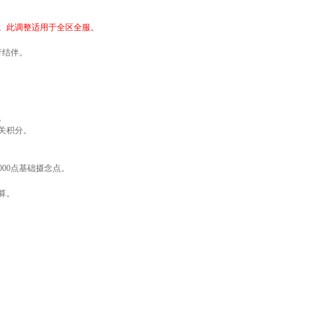
。
此调整适用于全区全服。
行结伴。
。
关积分。
00点基础摄念点。
算。