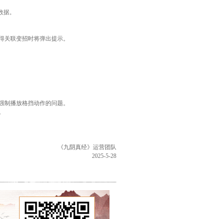
数据。
得关联变招时将弹出提示。
强制播放格挡动作的问题。
。
《九阴真经》运营团队
2025-5-28