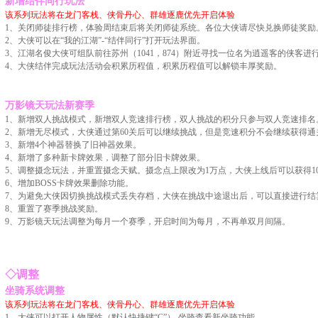
新增结伴同行玩法
该系列玩法将在龙门客栈、侠骨丹心、群雄逐鹿优先开启体验
1、关闭师徒排行榜，体验周结束后将关闭师徒系统。各位大侠请尽快兑换师徒奖励
2、大侠可以在“我的江湖”-“结伴同行”打开玩法界面。
3、江湖名俊大侠可组队前往苏州（1041，874）附近寻找一位名为逍遥客的侠客进
4、大侠结伴完成玩法活动会积累历程值，积累历程值可以解锁丰厚奖励。
万影镜天玩法新赛季
1、新增双人挑战模式，新增双人竞速排行榜，双人挑战的积分只参与双人竞速排名
2、新增无尽模式，大侠通过第60关后可以继续挑战，但是竞速积分不会继续获得通
3、新增4个神器替换了旧神器效果。
4、新增了多种新卡牌效果，调整了部分旧卡牌效果。
5、调整摄念玩法，并重置摄念天赋。摄念点上限改为1万点，大侠上线后可以获得10
6、增加BOSS卡牌效果删除功能。
7、为避免大侠因切换挑战模式丢失存档，大侠在挑战中途退出后，可以直接进行结
8、重置了赛季挑战奖励。
9、万影镜天玩法调整为每月一个赛季，开启时间为每月，不再单双月间隔。
◇
调整
坐骑系统调整
该系列玩法将在龙门客栈、侠骨丹心、群雄逐鹿优先开启体验
1、大侠可以打开人物属性（默认快捷键“C”）-坐骑查看新坐骑功能。