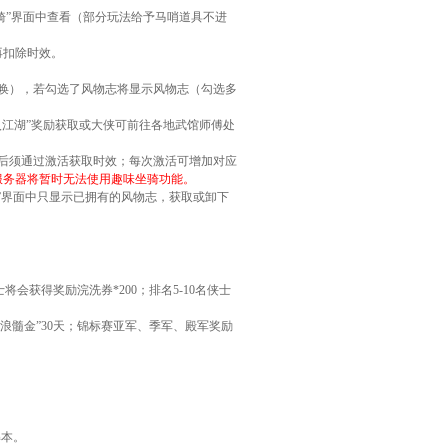
骑”界面中查看（部分玩法给予马哨道具不进
再扣除时效。
唤），若勾选了风物志将显示风物志（勾选多
入江湖”奖励获取或大侠可前往各地武馆师傅处
录后须通过激活获取时效；每次激活可增加对应
服务器将暂时无法使用趣味坐骑功能。
骑”界面中只显示已拥有的风物志，获取或卸下
将会获得奖励浣洗券*200；排名5-10名侠士
浪髓金”30天；锦标赛亚军、季军、殿军奖励
解本。