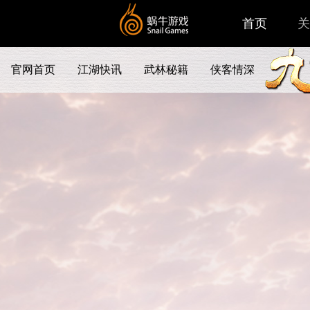
首页
关
官网首页
江湖快讯
武林秘籍
侠客情深