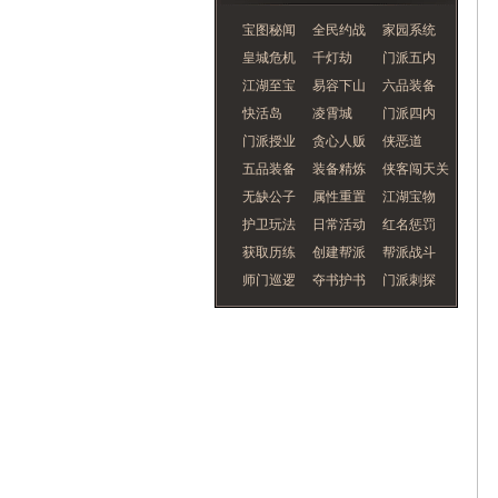
宝图秘闻
全民约战
家园系统
皇城危机
千灯劫
门派五内
江湖至宝
易容下山
六品装备
快活岛
凌霄城
门派四内
门派授业
贪心人贩
侠恶道
五品装备
装备精炼
侠客闯天关
无缺公子
属性重置
江湖宝物
护卫玩法
日常活动
红名惩罚
获取历练
创建帮派
帮派战斗
师门巡逻
夺书护书
门派刺探