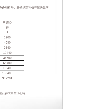
身份和称号。身份越高种植养殖失败率
所需心
得
1
1200
4080
9840
19440
36600
65400
113400
188400
337201
读获得大量生活心得。