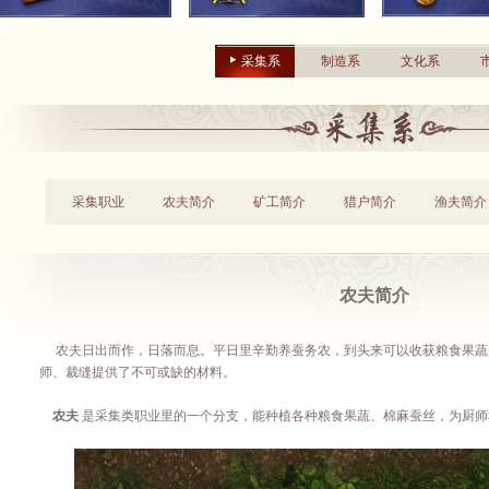
采集系
制造系
文化系
采集职业
农夫简介
矿工简介
猎户简介
渔夫简介
农夫简介
农夫日出而作，日落而息。平日里辛勤养蚕务农，到头来可以收获粮食果蔬
师、裁缝提供了不可或缺的材料。
农夫
是采集类职业里的一个分支，能种植各种粮食果蔬、棉麻蚕丝，为厨师