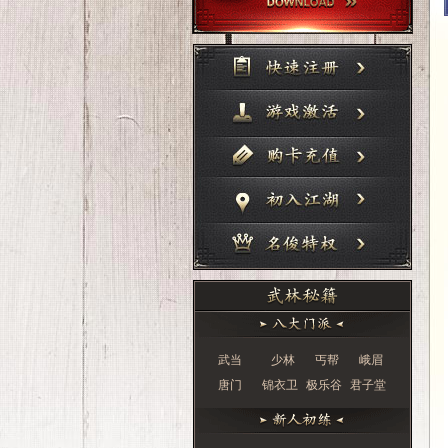
武当
少林
丐帮
峨眉
唐门
锦衣卫
极乐谷
君子堂