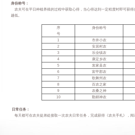
身份称号：
农夫
可在平日种植养殖的过程中获取心得，当心得达到一定程度时即可获得
越低。
序
身份称号
号
1
市井小农
2
安居村农
3
乐业镇农
4
康定乡农
5
发家县农
6
富甲郡农
7
歌舞州农
8
百农之家
9
农桑之神
10
勤耕神农
日常任务：
每天都可在农夫徒弟处接取一次农夫日常任务，完成获得《农夫手札》，阅