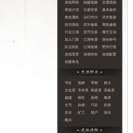
游戏帮助
拍摄视频
交通指南
界面介绍
注册安装
基本操作
角色属性
运行内功
武学套路
轻功系统
武学修炼
离线修炼
行走江湖
货币交易
聊天互动
加入门派
江湖奇遇
身份称号
队伍组队
江湖坐骑
野外打怪
游戏背景
游戏特色
游戏配置
创建角色
书生
画师
琴师
棋士
文化系
市井系
制造系
采集系
裁缝
铁匠
厨师
毒师
乞丐
卦师
巧匠
药师
农夫
矿工
猎户
渔夫
樵夫