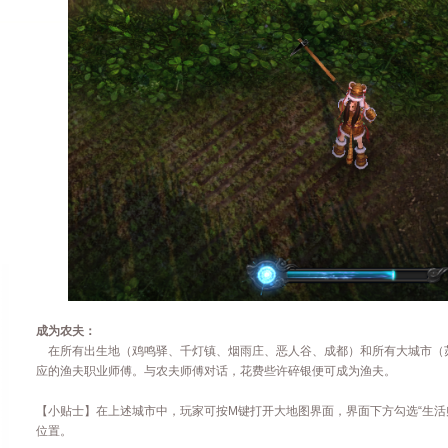
成为农夫：
在所有出生地（鸡鸣驿、千灯镇、烟雨庄、恶人谷、成都）和所有大城市（
应的渔夫职业师傅。与
农夫
师傅对话，花费些许碎银便可成为渔夫。
【小贴士】在上述城市中，玩家可按
M
键打开大地图界面，界面下方勾选
“
生活
位置。