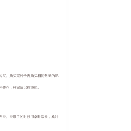
购买。购买完种子再购买相同数量的肥
列整齐，种完后记得施肥。
养蚕。蚕饿了的时候用桑叶喂食，桑叶