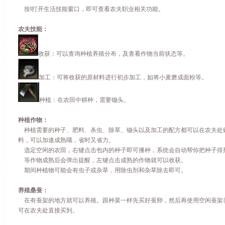
按
I
打开生活技能窗口，即可查看
农夫
职业相关功能。
农夫技能：
收获：可以查询种植养殖分布，及查看作物当前状态等。
加工：可将收获的原材料进行初步加工，如将小麦磨成面粉等。
种植：在农田中耕种，需要锄头。
种植作物：
种植需要的种子、肥料、杀虫、除草、锄头以及加工的配方都可以在农夫处
料，可以加速成熟哦，省时又省力。
选定空闲的农田，右键点击包内的种子即可播种，系统会自动帮你把种子排
等作物成熟后会弹出提醒，左键点击成熟的作物就可以收获。
期间种植物可能会有虫子或杂草，用除虫剂和杂草除去即可。
养殖桑蚕：
在有蚕架的地方就可以养殖。跟种菜一样先买好蚕卵，然后再使用空闲蚕架
可在农夫处直接买到。