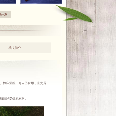
市井系
樵夫简介
、棉麻蚕丝。可自己食用，且为厨
和裁缝提供原材料。