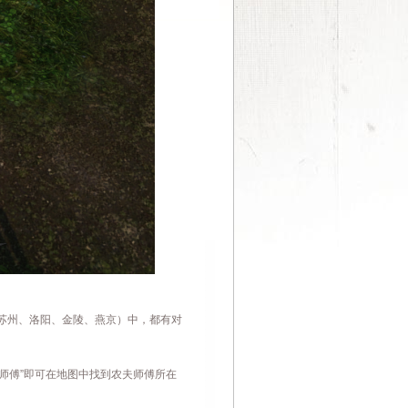
苏州、洛阳、金陵、燕京）中，都有对
师傅
”
即可在地图中找到
农夫
师傅所在