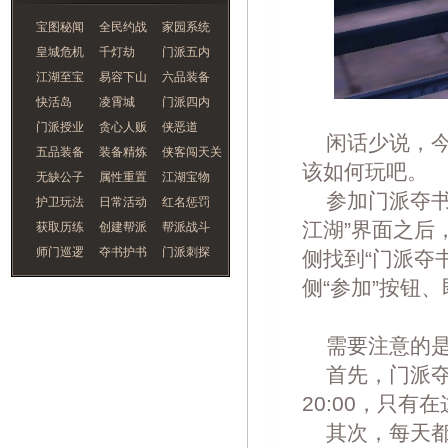
宝图秘闻
全民约战
家园系统
皇城危机
千灯劫
门派五内
江湖至宝
易容下山
六品装备
快活岛
凌霄城
门派四内
门派授业
贪心人贩
侠恶道
闲话少说，今
五品装备
装备精炼
侠客闯天关
该如何玩吧。
无缺公子
属性重置
江湖宝物
参加门派夺书/
护卫玩法
日常活动
红名惩罚
江湖”界面之后
获取历练
创建帮派
帮派战斗
师门巡逻
夺书护书
门派刺探
侧找到“门派夺
侧“参加”按钮
需要注意的
首先，门派夺书
20:00，只
其次，每天都