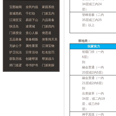
34层或三内24
宝图秘闻
全民约战
家园系统
层）
皇城危机
千灯劫
门派五内
登峰造极（二内
江湖至宝
易容下山
六品装备
35层或三内25
层）以上
快活岛
凌霄城
门派四内
门派授业
贪心人贩
侠恶道
五品装备
装备精炼
侠客闯天关
禁地类：
无缺公子
属性重置
江湖宝物
玩家实力
初窥门径（一内
护卫玩法
日常活动
红名惩罚
6层）
获取历练
创建帮派
帮派战斗
到
师门巡逻
夺书护书
门派刺探
融会贯通（一内
20层或2内5层）
融会贯通（一内
21层或2内6层）
到
出类拔萃（一内
34层，或二内19
层，或三内9
层）
神乎其技（一内