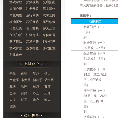
凡达到初窥门径以上实力的
游戏帮助
拍摄视频
交通指南
闯天关
”
挑战任务，任务难
界面介绍
注册安装
基本操作
角色属性
运行内功
武学套路
踢馆类：
玩家实力
轻功系统
武学修炼
离线修炼
初窥门径
（一内
行走江湖
货币交易
聊天互动
6层）
加入门派
江湖奇遇
身份称号
到
队伍组队
江湖坐骑
野外打怪
融会贯通（一内
20层或2内5层）
游戏背景
游戏特色
游戏配置
融会贯通（一内
创建角色
21层或2内6层）
到
出类拔萃（一内
书生
画师
琴师
棋士
34层，或二内19
层，或三内9
文化系
市井系
制造系
采集系
层）
裁缝
铁匠
厨师
毒师
神乎其技（一内
乞丐
卦师
巧匠
药师
35层，或二内20
农夫
矿工
猎户
渔夫
层，或三内10
樵夫
层）
到
傲视群雄（二内