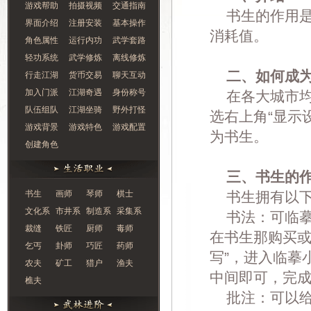
游戏帮助
拍摄视频
交通指南
书生的作用是
界面介绍
注册安装
基本操作
消耗值。
角色属性
运行内功
武学套路
轻功系统
武学修炼
离线修炼
二、如何成为
行走江湖
货币交易
聊天互动
加入门派
江湖奇遇
身份称号
在各大城市均
队伍组队
江湖坐骑
野外打怪
选右上角“显示
游戏背景
游戏特色
游戏配置
为书生。
创建角色
三、书生的
书生
画师
琴师
棋士
书生拥有以下
文化系
市井系
制造系
采集系
书法：可临摹
裁缝
铁匠
厨师
毒师
在书生那购买或
乞丐
卦师
巧匠
药师
写”，进入临摹
农夫
矿工
猎户
渔夫
中间即可，完
樵夫
批注：可以给