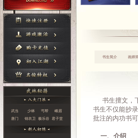
书生简介
画师
书生擅文，下
书生不仅能抄
武当
少林
丐帮
峨眉
批注的内功书
唐门
锦衣卫
极乐谷
君子堂
一、介绍