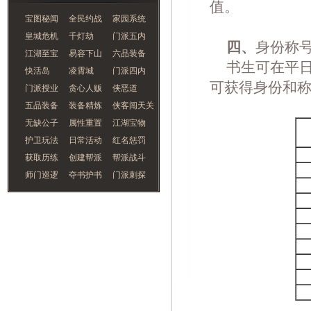
值。
宝图秘闻
全民约战
家园系统
皇城危机
千灯劫
门派五内
四、
身份称
江湖至宝
易容下山
六品装备
书生可在平日
快活岛
凌霄城
门派四内
可获得身份和
门派授业
贪心人贩
侠恶道
五品装备
装备精炼
侠客闯天关
无缺公子
属性重置
江湖宝物
护卫玩法
日常活动
红名惩罚
获取历练
创建帮派
帮派战斗
师门巡逻
夺书护书
门派刺探